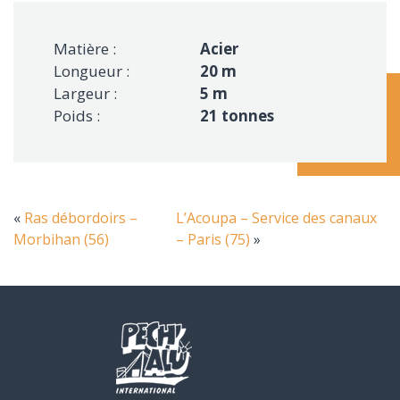
Matière :
Acier
Longueur :
20 m
Largeur :
5 m
Poids :
21 tonnes
«
Ras débordoirs –
L’Acoupa – Service des canaux
Morbihan (56)
– Paris (75)
»