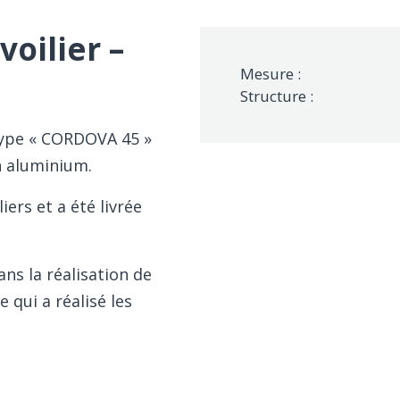
oilier –
Mesure :
Structure :
type « CORDOVA 45 »
n aluminium.
ers et a été livrée
s la réalisation de
 qui a réalisé les