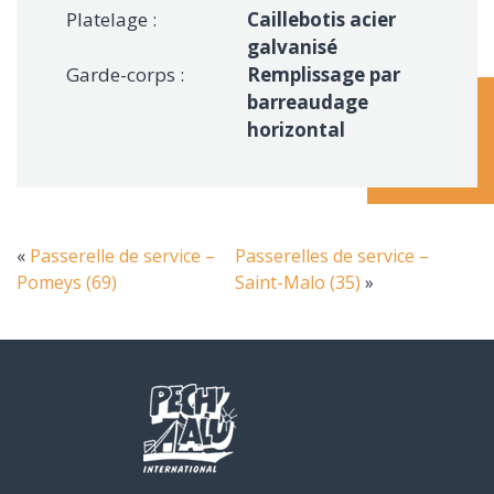
Platelage :
Caillebotis acier
galvanisé
Garde-corps :
Remplissage par
barreaudage
horizontal
«
Passerelle de service –
Passerelles de service –
Pomeys (69)
Saint-Malo (35)
»