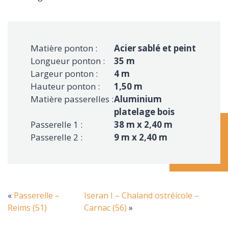
Matière ponton :
Acier sablé et peint
Longueur ponton :
35 m
Largeur ponton :
4 m
Hauteur ponton :
1,50 m
Matière passerelles :
Aluminium
platelage bois
Passerelle 1 :
38 m x 2,40 m
Passerelle 2 :
9 m x 2,40 m
«
Passerelle –
Iseran I – Chaland ostréicole –
Reims (51)
Carnac (56)
»