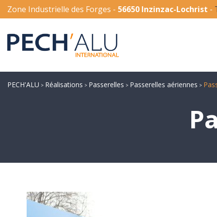
Zone Industrielle des Forges -
56650 Inzinzac-Lochrist
-
PECH'ALU
Réalisations
Passerelles
Passerelles aériennes
Pass
>
>
>
>
Pa