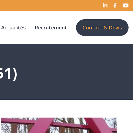
Actualités
Recrutement
Contact & Devis
51)