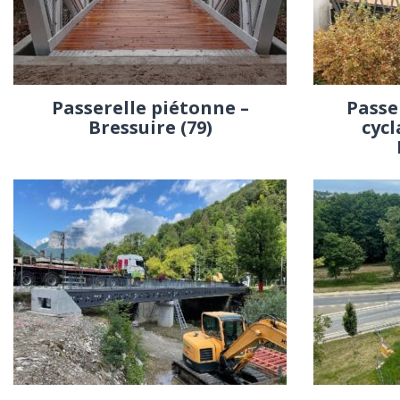
Passerelle piétonne –
Passe
Bressuire (79)
cycl