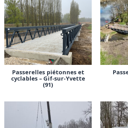
Passerelles piétonnes et
Passe
cyclables – Gif-sur-Yvette
(91)