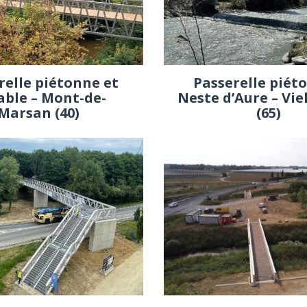
relle piétonne et
Passerelle piét
able – Mont-de-
Neste d’Aure – Vie
Marsan (40)
(65)