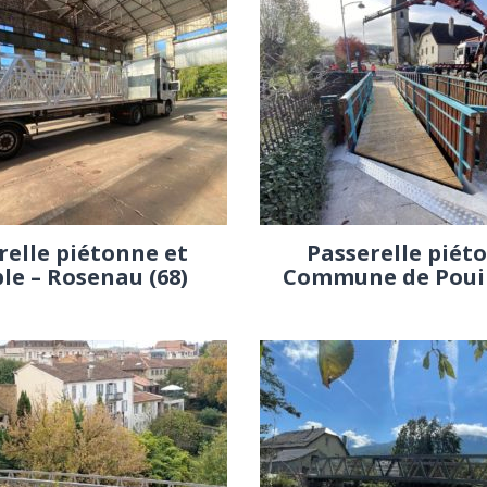
relle piétonne et
Passerelle piét
ble – Rosenau (68)
Commune de Pouill