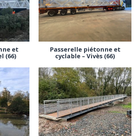
nne et
Passerelle piétonne et
l (66)
cyclable – Vivès (66)