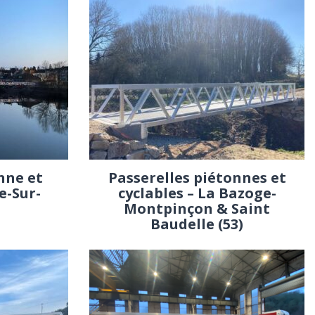
nne et
Passerelles piétonnes et
e-Sur-
cyclables – La Bazoge-
Montpinçon & Saint
Baudelle (53)