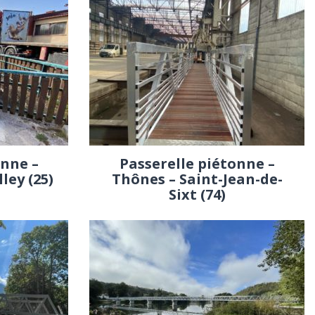
onne –
Passerelle piétonne –
ey (25)
Thônes – Saint-Jean-de-
Sixt (74)