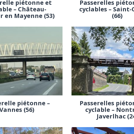
relle piétonne et
Passerelles piéto
able – Château-
cyclables – Saint
r en Mayenne (53)
(66)
relle piétonne –
Passerelles piéto
Vannes (56)
cyclable – Nont
Javerlhac (2