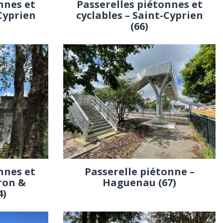
nnes et
Passerelles piétonnes et
-Cyprien
cyclables – Saint-Cyprien
(66)
nnes et
Passerelle piétonne –
ron &
Haguenau (67)
4)