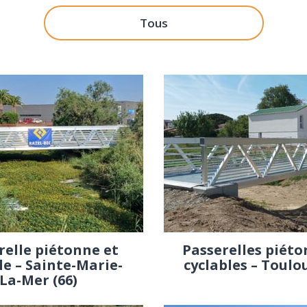
tous
relle piétonne et
Passerelles piéto
le – Sainte-Marie-
cyclables – Toulou
La-Mer (66)