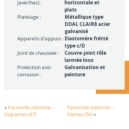
Javerlhac) :
horizontale et
plats
Platelage :
Métallique type
DDAL CLAIR8 acier
galvanisé
Appareils d'appuis :
Elastomère frétté
type c/D
Joint de chaussée :
Couvre-joint tôle
larmée inox
Protection anti-
Galvanisation et
corrosion :
peinture
«
Passerelle piétonne –
Passerelle piétonne –
Haguenau (67)
Vannes (56)
»